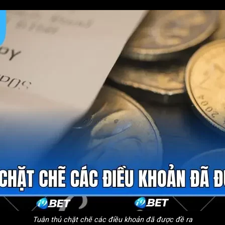
Tuân thủ chặt chẽ các điều khoản đã được đề ra