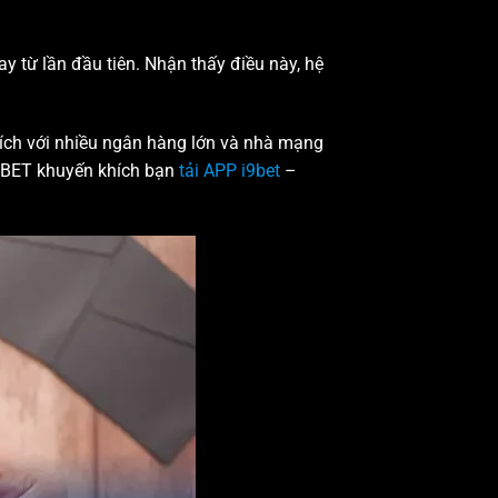
ay từ lần đầu tiên. Nhận thấy điều này, hệ
thích với nhiều ngân hàng lớn và nhà mạng
 I9BET khuyến khích bạn
tải APP i9bet
–