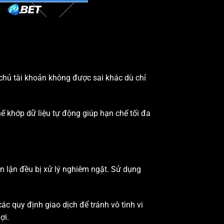
 chủ tài khoản không được sai khác dù chỉ
hế khớp dữ liệu tự động giúp hạn chế tối đa
n lận đều bị xử lý nghiêm ngặt. Sử dụng
ác quy định giao dịch để tránh vô tình vi
ợi.