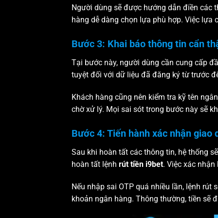
Người dùng sẽ được hướng dẫn điền các th
hàng dễ dàng chọn lựa phù hợp. Việc lựa 
Bước 3: Khai báo thông tin cẩn th
Tại bước này, người dùng cần cung cấp đầy 
tuyệt đối với dữ liệu đã đăng ký từ trước 
Khách hàng cũng nên kiểm tra kỹ tên ngân
chờ xử lý. Mọi sai sót trong bước này sẽ k
Bước 4: Tiến hành xác nhận giao
Sau khi hoàn tất các thông tin, hệ thống
hoàn tất lệnh
rút tiền i9bet
. Việc xác nhận
Nếu nhập sai OTP quá nhiều lần, lệnh rút s
khoản ngân hàng. Thông thường, tiền sẽ đ