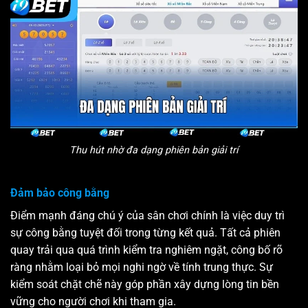
Thu hút nhờ đa dạng phiên bản giải trí
Đảm bảo công bằng
Điểm mạnh đáng chú ý của sân chơi chính là việc duy trì
sự công bằng tuyệt đối trong từng kết quả. Tất cả phiên
quay trải qua quá trình kiểm tra nghiêm ngặt, công bố rõ
ràng nhằm loại bỏ mọi nghi ngờ về tính trung thực. Sự
kiểm soát chặt chẽ này góp phần xây dựng lòng tin bền
vững cho người chơi khi tham gia.