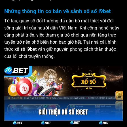
Những thông tin cơ bản về sảnh xổ số i9bet
Từ lâu, quay số đổi thưởng đã gắn bó mật thiết với đời
sống giải trí của người dân Việt Nam. Khi công nghệ ngày
càng phát triển, việc tham gia trò chơi qua nền tảng trực
tuyến trở nên phổ biến hơn bao giờ hết. Tại nhà cái, hình
thức
xổ số i9bet
vẫn giữ nguyên phong cách thân thuộc
của lối chơi truyền thống.