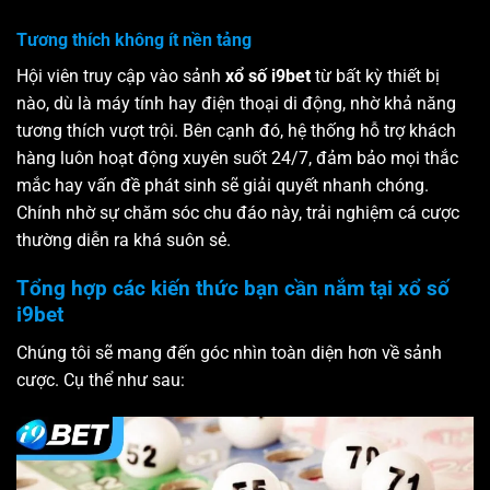
Tương thích không ít nền tảng
Hội viên truy cập vào sảnh
xổ số i9bet
từ bất kỳ thiết bị
nào, dù là máy tính hay điện thoại di động, nhờ khả năng
tương thích vượt trội. Bên cạnh đó, hệ thống hỗ trợ khách
hàng luôn hoạt động xuyên suốt 24/7, đảm bảo mọi thắc
mắc hay vấn đề phát sinh sẽ giải quyết nhanh chóng.
Chính nhờ sự chăm sóc chu đáo này, trải nghiệm cá cược
thường diễn ra khá suôn sẻ.
Tổng hợp các kiến thức bạn cần nắm tại xổ số
i9bet
Chúng tôi sẽ mang đến góc nhìn toàn diện hơn về sảnh
cược. Cụ thể như sau: