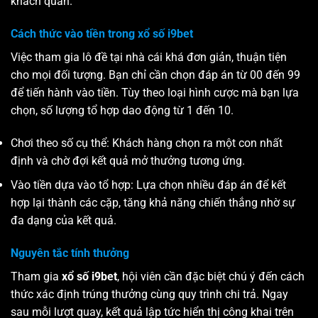
khách quan.
Cách thức vào tiền trong xổ số i9bet
Việc tham gia lô đề tại nhà cái khá đơn giản, thuận tiện
cho mọi đối tượng. Bạn chỉ cần chọn đáp án từ 00 đến 99
để tiến hành vào tiền. Tùy theo loại hình cược mà bạn lựa
chọn, số lượng tổ hợp dao động từ 1 đến 10.
Chơi theo số cụ thể: Khách hàng chọn ra một con nhất
định và chờ đợi kết quả mở thưởng tương ứng.
Vào tiền dựa vào tổ hợp: Lựa chọn nhiều đáp án để kết
hợp lại thành các cặp, tăng khả năng chiến thắng nhờ sự
đa dạng của kết quả.
Nguyên tắc tính thưởng
Tham gia
xổ số i9bet
, hội viên cần đặc biệt chú ý đến cách
thức xác định trúng thưởng cùng quy trình chi trả. Ngay
sau mỗi lượt quay, kết quả lập tức hiển thị công khai trên