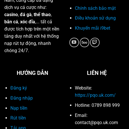
Nam, cung cấp đa dạng
dịch vụ cá cược như:
Chính sách bảo mật
casino
,
đá gà
,
thể thao
,
Điều khoản sử dụng
bắn cá
,
xóc đĩa
,... tất cả
Khuyến mãi i9bet
được tích hợp trên một nền
tảng duy nhất với hệ thống
nạp rút tự động, nhanh
chóng 24/7.
HƯỚNG DẪN
LIÊN HỆ
Đăng ký
Website:
https://pqo.uk.com/
Đăng nhập
Hotline: 0789 898 999
Nạp tiền
Email:
Rút tiền
contact@pqo.uk.com
Tải app