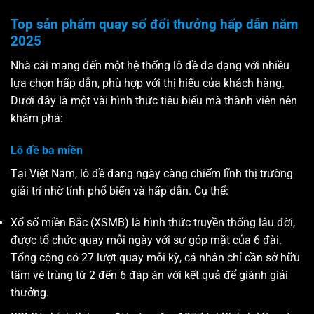
Top sản phẩm quay số đổi thưởng hấp dẫn năm
2025
Nhà cái mang đến một hệ thống lô đề đa dạng với nhiều
lựa chọn hấp dẫn, phù hợp với thị hiếu của khách hàng.
Dưới đây là một vài hình thức tiêu biểu mà thành viên nên
khám phá:
Lô đề ba miền
Tại Việt Nam, lô đề đang ngày càng chiếm lĩnh thị trường
giải trí nhờ tính phổ biến và hấp dẫn. Cụ thể:
Xổ số miền Bắc (XSMB) là hình thức truyền thống lâu đời,
được tổ chức quay mỗi ngày với sự góp mặt của 6 đài.
Tổng cộng có 27 lượt quay mỗi kỳ, cá nhân chỉ cần sở hữu
tấm vé trùng từ 2 đến 6 đáp án với kết quả để giành giải
thưởng.