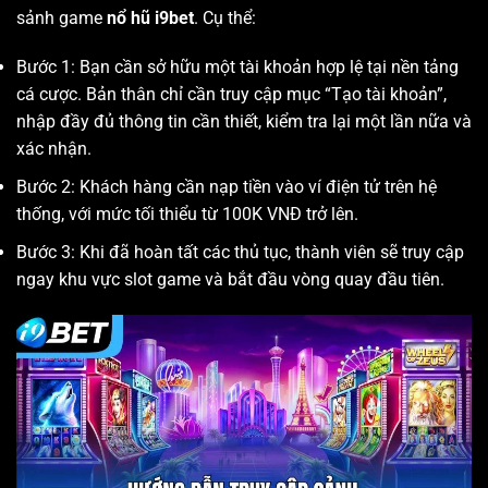
sảnh game
nổ hũ i9bet
. Cụ thể:
Bước 1: Bạn cần sở hữu một tài khoản hợp lệ tại nền tảng
cá cược. Bản thân chỉ cần truy cập mục “Tạo tài khoản”,
nhập đầy đủ thông tin cần thiết, kiểm tra lại một lần nữa và
xác nhận.
Bước 2: Khách hàng cần nạp tiền vào ví điện tử trên hệ
thống, với mức tối thiểu từ 100K VNĐ trở lên.
Bước 3: Khi đã hoàn tất các thủ tục, thành viên sẽ truy cập
ngay khu vực slot game và bắt đầu vòng quay đầu tiên.