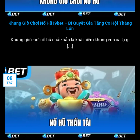
Khung Giờ Chơi Nổ Hũ I9bet – Bí Quyết Gia Tăng Cơ Hội Thắng
Lớn
Khung giờ chơi nổ hũ chắc hẳn là khái niệm không còn xa lạ gì
[...]
08
Th7