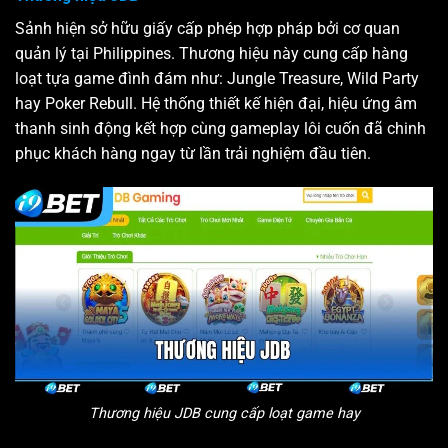
Sảnh hiện sở hữu giấy cấp phép hợp pháp bởi cơ quan
quản lý tại Philippines. Thương hiệu này cung cấp hàng
loạt tựa game đình đám như: Jungle Treasure, Wild Party
hay Poker Rebull. Hệ thống thiết kế hiện đại, hiệu ứng âm
thanh sinh động kết hợp cùng gameplay lôi cuốn đã chinh
phục khách hàng ngay từ lần trải nghiệm đầu tiên.
Thương hiệu JDB cung cấp loạt game hay