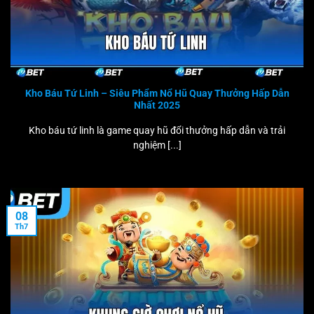
Kho Báu Tứ Linh – Siêu Phẩm Nổ Hũ Quay Thưởng Hấp Dẫn
Nhất 2025
Kho báu tứ linh là game quay hũ đổi thưởng hấp dẫn và trải
nghiệm [...]
08
Th7