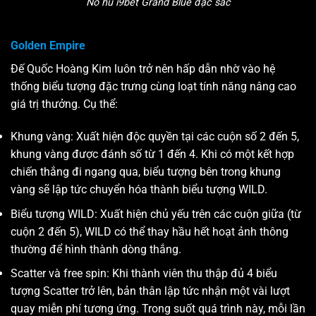
Nổ hũ i9bet Grand Blue đặc sắc
Golden Empire
Đế Quốc Hoàng Kim luôn trở nên hấp dẫn nhờ vào hệ
thống biểu tượng đặc trưng cùng loạt tính năng nâng cao
giá trị thưởng. Cụ thể:
Khung vàng: Xuất hiện độc quyền tại các cuộn số 2 đến 5,
khung vàng được đánh số từ 1 đến 4. Khi có một kết hợp
chiến thắng đi ngang qua, biểu tượng bên trong khung
vàng sẽ lập tức chuyển hóa thành biểu tượng WILD.
Biểu tượng WILD: Xuất hiện chủ yếu trên các cuộn giữa (từ
cuộn 2 đến 5), WILD có thể thay hầu hết hoạt ảnh thông
thường để hình thành dòng thắng.
Scatter và free spin: Khi thành viên thu thập đủ 4 biểu
tượng Scatter trở lên, bản thân lập tức nhận một vài lượt
quay miễn phí tương ứng. Trong suốt quá trình này, mỗi lần