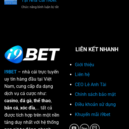
Tại Nhà Cái i9bet
Trò
Luật
Uy
Chức năng bình luận bị tắt
ở
Chơi
Chơi
Tín
CMD
Xúc
Và
Thể
Xắc
Mẹo
Thao
Đỉnh
Thắng
–
Cao
Lớn
5
Với
I9bet
Bộ
Cơ
Môn
Hội
Cá
Thắng
LIÊN KẾT NHANH
Cược
Lớn
Đặc
Sắc
Giới thiệu
Nhất
Tại
I9BET
– nhà cái trực tuyến
Liên hệ
Nhà
uy tín hàng đầu tại Việt
Cái
CEO Lê Anh Tài
i9bet
Nam, cung cấp đa dạng
dịch vụ cá cược như:
Chính sách bảo mật
casino
,
đá gà
,
thể thao
,
Điều khoản sử dụng
bắn cá
,
xóc đĩa
,... tất cả
Khuyến mãi i9bet
được tích hợp trên một nền
tảng duy nhất với hệ thống