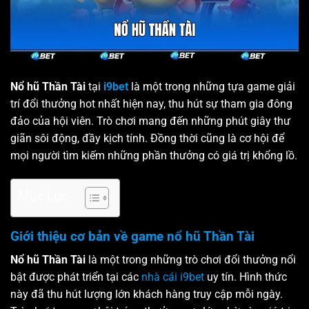
Nổ hũ Thần Tài
tại
i9bet
là một trong những tựa game giải
trí đổi thưởng hot nhất hiện nay, thu hút sự tham gia đông
đảo của hội viên. Trò chơi mang đến những phút giây thư
giãn sôi động, đầy kịch tính. Đồng thời cũng là cơ hội để
mọi người tìm kiếm những phần thưởng có giá trị khổng lồ.
Mục Lục
Giới thiệu cơ bản về game nổ hũ Thần Tài
Nổ hũ Thần Tài
là một trong những trò chơi đổi thưởng nổi
bật được phát triển tại các
nhà cái i9bet
uy tín. Hình thức
này đã thu hút lượng lớn khách hàng truy cập mỗi ngày.