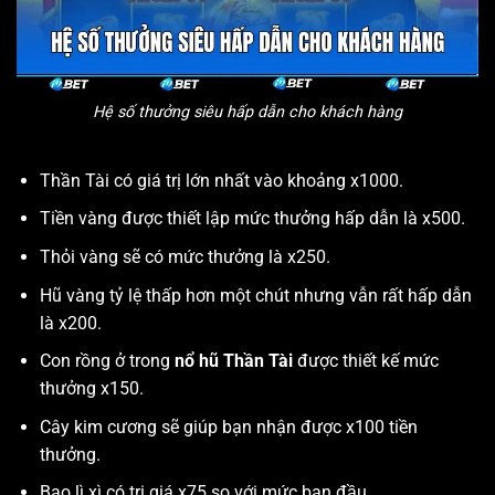
Hệ số thưởng siêu hấp dẫn cho khách hàng
Thần Tài có giá trị lớn nhất vào khoảng x1000.
Tiền vàng được thiết lập mức thưởng hấp dẫn là x500.
Thỏi vàng sẽ có mức thưởng là x250.
Hũ vàng tỷ lệ thấp hơn một chút nhưng vẫn rất hấp dẫn
là x200.
Con rồng ở trong
nổ hũ Thần Tài
được thiết kế mức
thưởng x150.
Cây kim cương sẽ giúp bạn nhận được x100 tiền
thưởng.
Bao lì xì có trị giá x75 so với mức ban đầu.