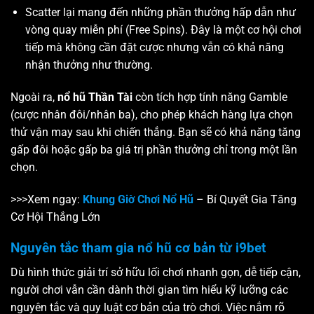
Scatter lại mang đến những phần thưởng hấp dẫn như
vòng quay miễn phí (Free Spins). Đây là một cơ hội chơi
tiếp mà không cần đặt cược nhưng vẫn có khả năng
nhận thưởng như thường.
Ngoài ra,
nổ hũ Thần Tài
còn tích hợp tính năng Gamble
(cược nhân đôi/nhân ba), cho phép khách hàng lựa chọn
thử vận may sau khi chiến thắng. Bạn sẽ có khả năng tăng
gấp đôi hoặc gấp ba giá trị phần thưởng chỉ trong một lần
chọn.
>>>Xem ngay:
Khung Giờ Chơi Nổ Hũ
– Bí Quyết Gia Tăng
Cơ Hội Thắng Lớn
Nguyên tắc tham gia nổ hũ cơ bản từ i9bet
Dù hình thức giải trí sở hữu lối chơi nhanh gọn, dễ tiếp cận,
người chơi vẫn cần dành thời gian tìm hiểu kỹ lưỡng các
nguyên tắc và quy luật cơ bản của trò chơi. Việc nắm rõ