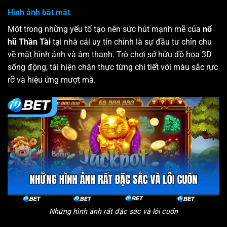
Hình ảnh bắt mắt
Một trong những yếu tố tạo nên sức hút mạnh mẽ của
nổ
hũ Thần Tài
tại nhà cái uy tín chính là sự đầu tư chỉn chu
về mặt hình ảnh và âm thanh. Trò chơi sở hữu đồ họa 3D
sống động, tái hiện chân thực từng chi tiết với màu sắc rực
rỡ và hiệu ứng mượt mà.
Những hình ảnh rất đặc sắc và lôi cuốn