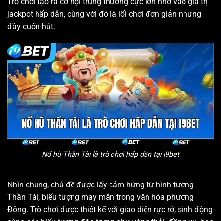
Trò chơi tạo ra cơ hội trúng thưởng cực lớn nhờ vào giá trị
jackpot hấp dẫn, cùng với đó là lối chơi đơn giản nhưng
đầy cuốn hút.
Nổ hũ Thần Tài là trò chơi hấp dẫn tại i9bet
Nhìn chung, chủ đề được lấy cảm hứng từ hình tượng
Thần Tài, biểu tượng may mắn trong văn hóa phương
Đông. Trò chơi được thiết kế với giao diện rực rỡ, sinh động