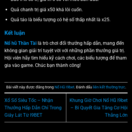
Quả chanh trị giá x50 khá lôi cuốn.
Quả táo là biểu tượng có hệ số thấp nhất là x25.
Kết luận
Nổ hũ Thần Tài
là trò chơi đổi thưởng hấp dẫn, mang đến
không gian giải trí tuyệt vời với những phần thưởng giá trị.
Hội viên hãy tìm hiểu kỹ cách chơi, các biểu tượng để tham
gia vào game. Chúc bạn thành công!
Bài viết này được đăng trong
Nổ Hũ I9bet
. Đánh dấu
liên kết thường trực
.
Xổ Số Siêu Tốc – Nhận
Khung Giờ Chơi Nổ Hũ I9bet
Thưởng Hấp Dẫn Chỉ Trong
– Bí Quyết Gia Tăng Cơ Hội
Giây Lát Từ I9BET
Thắng Lớn