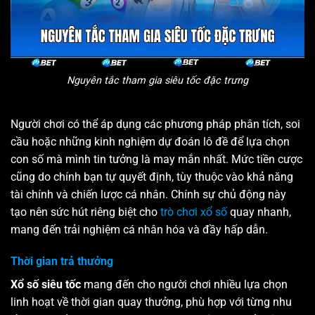
Nguyên tắc tham gia siêu tốc đặc trưng
Người chơi có thể áp dụng các phương pháp phân tích, soi
cầu hoặc những kinh nghiệm dự đoán lô đề để lựa chọn
con số mà mình tin tưởng là may mắn nhất. Mức tiền cược
cũng do chính bạn tự quyết định, tùy thuộc vào khả năng
tài chính và chiến lược cá nhân. Chính sự chủ động này
tạo nên sức hút riêng biệt cho
trò chơi xổ số
quay nhanh,
mang đến trải nghiệm cá nhân hóa và đầy hấp dẫn.
Thời gian trả thưởng
Xổ số siêu tốc
mang đến cho người chơi nhiều lựa chọn
linh hoạt về thời gian quay thưởng, phù hợp với từng nhu