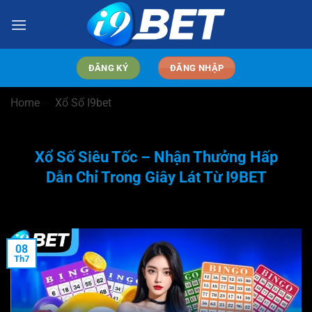
Bỏ
qua
nội
dung
ĐĂNG KÝ
ĐĂNG NHẬP
Home
-
Xổ Số I9bet
Xổ Số Siêu Tốc – Nhận Thưởng Hấp
Dẫn Chỉ Trong Giây Lát Từ I9BET
08
Th7