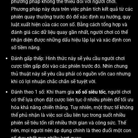
phương pháp không thể thiếu đối với người chơi.
Phương pháp này dựa trên việc phân tích kết quả từ các
phiên quay thưởng trước đó để xác định xu hướng, quy
luật xuất hiện của các con số. Bằng cách tổng hợp và
đánh giá các dữ liệu quay gần nhất, người chơi có thể
nhận diện được những dấu hiệu lặp lại và xác định con
số tiềm năng.
Đánh gấp thếp: Hình thức này sẽ yêu cầu người chơi
cược tiền gấp đôi vào các phiên trước đó. Nhìn chung
thủ thuật này sẽ yêu cầu phải có nguồn vốn cao nhưng
khi có lợi nhuận chắc chắn sẽ tuyệt vời.
Đánh theo 1 số: Khi tham gia
xổ số siêu tốc
, người chơi
có thể lựa chọn đặt cược liên tục ở nhiều phiên để tối ưu
hóa khả năng chiến thắng. Tuy nhiên, một thực tế không
thể phủ nhận là việc soi cầu liên tục trong suốt nhiều
phiên sẽ tiêu tốn rất nhiều thời gian và công sức. Thế
nên, mọi người nên áp dụng chính là theo đuổi một con