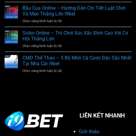
Sảnh
Trải
Đá
Bầu Cua Online – Hướng Dẫn Chi Tiết Luật Chơi
Nghiệm
Gà
Đấu
Và Mẹo Thắng Lớn I9bet
WS168
Trường
Chức năng bình luận bị tắt
ở
–
Chuyên
Bầu
Cược
Nghiệp,
Cua
Sicbo Online – Trò Chơi Xúc Xắc Đỉnh Cao Với Cơ
Dễ
Tỷ
Online
Thắng,
Hội Thắng Lớn
Lệ
–
Xem
Cao
Chức năng bình luận bị tắt
ở
Hướng
Trực
Sicbo
Dẫn
Tiếp
Online
CMD Thể Thao – 5 Bộ Môn Cá Cược Đặc Sắc Nhất
Chi
Siêu
–
Tiết
Tại Nhà Cái i9bet
Mượt,
Trò
Luật
Uy
Chức năng bình luận bị tắt
ở
Chơi
Chơi
Tín
CMD
Xúc
Và
Thể
Xắc
Mẹo
Thao
Đỉnh
Thắng
–
Cao
Lớn
5
Với
I9bet
Bộ
Cơ
Môn
Hội
Cá
Thắng
LIÊN KẾT NHANH
Cược
Lớn
Đặc
Sắc
Giới thiệu
Nhất