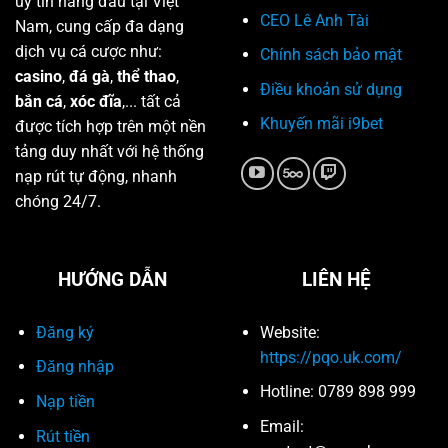
uy tín hàng đầu tại Việt
Cái
CEO Lê Anh Tài
i9bet
Nam, cung cấp đa dạng
dịch vụ cá cược như:
Chính sách bảo mật
casino
,
đá gà
,
thể thao
,
Điều khoản sử dụng
bắn cá
,
xóc đĩa
,... tất cả
Khuyến mãi i9bet
được tích hợp trên một nền
tảng duy nhất với hệ thống
nạp rút tự động, nhanh
chóng 24/7.
HƯỚNG DẪN
LIÊN HỆ
Đăng ký
Website:
https://pqo.uk.com/
Đăng nhập
Hotline: 0789 898 999
Nạp tiền
Email:
Rút tiền