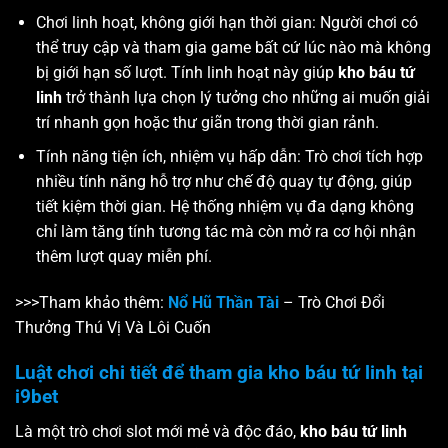
Chơi linh hoạt, không giới hạn thời gian: Người chơi có
thể truy cập và tham gia game bất cứ lúc nào mà không
bị giới hạn số lượt. Tính linh hoạt này giúp
kho báu tứ
linh
trở thành lựa chọn lý tưởng cho những ai muốn giải
trí nhanh gọn hoặc thư giãn trong thời gian rảnh.
Tính năng tiện ích, nhiệm vụ hấp dẫn: Trò chơi tích hợp
nhiều tính năng hỗ trợ như chế độ quay tự động, giúp
tiết kiệm thời gian. Hệ thống nhiệm vụ đa dạng không
chỉ làm tăng tính tương tác mà còn mở ra cơ hội nhận
thêm lượt quay miễn phí.
>>>Tham khảo thêm:
Nổ Hũ Thần Tài
– Trò Chơi Đổi
Thưởng Thú Vị Và Lôi Cuốn
Luật chơi chi tiết để tham gia kho báu tứ linh tại
i9bet
Là một trò chơi slot mới mẻ và độc đáo,
kho báu tứ linh