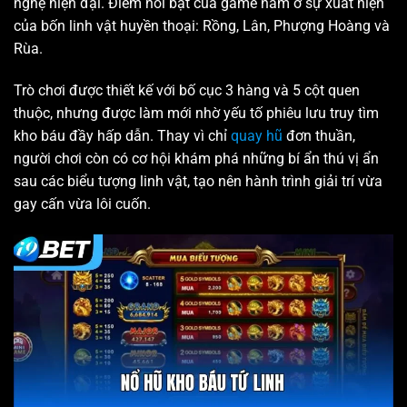
nghệ hiện đại. Điểm nổi bật của game nằm ở sự xuất hiện
của bốn linh vật huyền thoại: Rồng, Lân, Phượng Hoàng và
Rùa.
Trò chơi được thiết kế với bố cục 3 hàng và 5 cột quen
thuộc, nhưng được làm mới nhờ yếu tố phiêu lưu truy tìm
kho báu đầy hấp dẫn. Thay vì chỉ
quay hũ
đơn thuần,
người chơi còn có cơ hội khám phá những bí ẩn thú vị ẩn
sau các biểu tượng linh vật, tạo nên hành trình giải trí vừa
gay cấn vừa lôi cuốn.