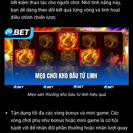
tiết kiệm thao tác cho người chơi. Nhờ tính năng này,
bạn dễ dàng theo dõi kết quả từng vòng và linh hoạt
điều chỉnh chiến lược.
Mẹo săn thưởng kho báu tứ linh hiệu quả
Tận dụng tối đa các vòng bonus và mini game: Các
vòng chơi phụ như bonus hoặc mini game là cơ hội
tuyệt vời để nhân đôi phần thưởng hoặc nhận lượt quay