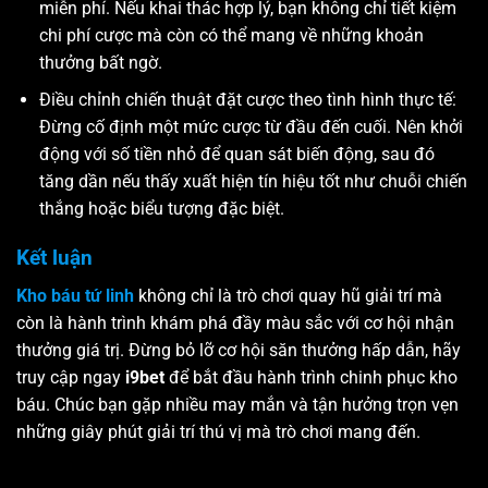
miễn phí. Nếu khai thác hợp lý, bạn không chỉ tiết kiệm
chi phí cược mà còn có thể mang về những khoản
thưởng bất ngờ.
Điều chỉnh chiến thuật đặt cược theo tình hình thực tế:
Đừng cố định một mức cược từ đầu đến cuối. Nên khởi
động với số tiền nhỏ để quan sát biến động, sau đó
tăng dần nếu thấy xuất hiện tín hiệu tốt như chuỗi chiến
thắng hoặc biểu tượng đặc biệt.
Kết luận
Kho báu tứ linh
không chỉ là trò chơi quay hũ giải trí mà
còn là hành trình khám phá đầy màu sắc với cơ hội nhận
thưởng giá trị. Đừng bỏ lỡ cơ hội săn thưởng hấp dẫn, hãy
truy cập ngay
i9bet
để bắt đầu hành trình chinh phục kho
báu. Chúc bạn gặp nhiều may mắn và tận hưởng trọn vẹn
những giây phút giải trí thú vị mà trò chơi mang đến.