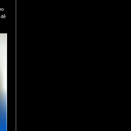
eo
 dễ