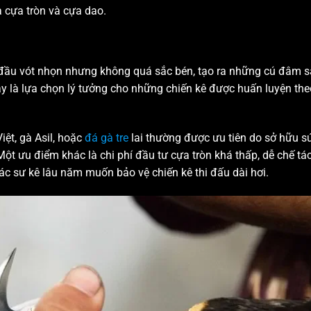
à cựa tròn và cựa dao.
, đầu vót nhọn nhưng không quá sắc bén, tạo ra những cú đâm 
y là lựa chọn lý tưởng cho những chiến kê được huấn luyện the
iệt, gà Asil, hoặc
đá gà tre
lai thường được ưu tiên do sở hữu s
Một ưu điểm khác là chi phí đầu tư cựa tròn khá thấp, dễ chế tá
các sư kê lâu năm muốn bảo vệ chiến kê thi đấu dài hơi.