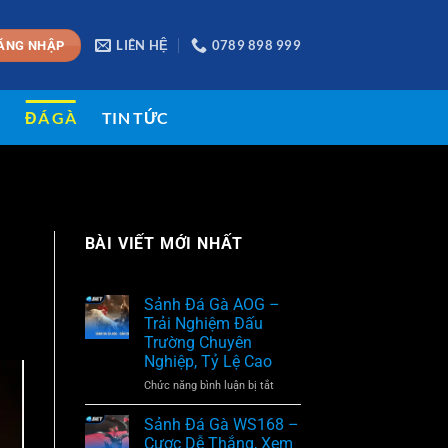
LIÊN HỆ
0789 898 999
ĂNG NHẬP
ĐÁ GÀ
TIN TỨC
BÀI VIẾT MỚI NHẤT
Sảnh Đá Gà AOG –
Trải Nghiệm Đấu
Trường Chuyên
Nghiệp, Tỷ Lệ Cao
Chức năng bình luận bị tắt
ở
Sảnh
Đá
Sảnh Đá Gà WS168 –
Gà
Cược Dễ Thắng, Xem