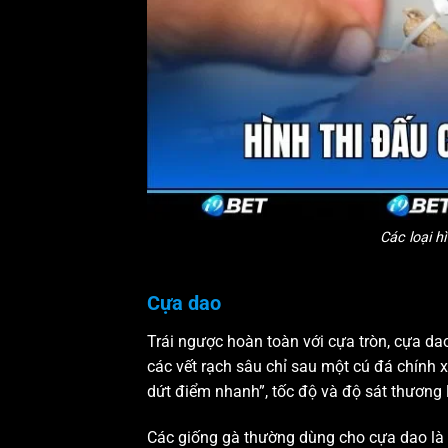
Các loại h
Cựa dao
Trái ngược hoàn toàn với cựa tròn, cựa dao
các vết rạch sâu chỉ sau một cú đá chính 
dứt điểm nhanh”, tốc độ và độ sát thương 
Các giống gà thường dùng cho cựa dao là gà