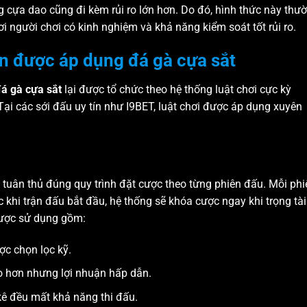
g cựa dao cũng đi kèm rủi ro lớn hơn. Do đó, hình thức này thư
i người chơi có kinh nghiệm và khả năng kiểm soát tốt rủi ro.
ản được áp dụng đá gà cựa sắt
á gà cựa sắt
lại được tổ chức theo hệ thống luật chơi cực kỳ
ại các sới đấu uy tín như I9BET, luật chơi được áp dụng xuyên
 tuân thủ đúng quy trình đặt cược theo từng phiên đấu. Mỗi phi
khi trận đấu bắt đầu, hệ thống sẽ khóa cược ngay khi trọng tài
được sử dụng gồm:
ợc chọn lọc kỹ.
ao hơn nhưng lợi nhuận hấp dẫn.
kê đều mất khả năng thi đấu.