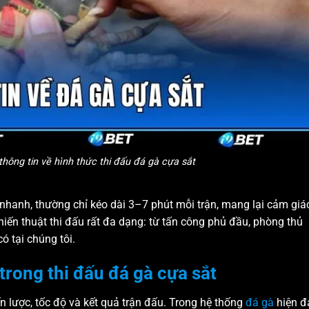
hông tin về hình thức thi đấu đá gà cựa sắt
 nhanh, thường chỉ kéo dài 3–7 phút mỗi trận, mang lại cảm giá
chiến thuật thi đấu rất đa dạng: từ tấn công phủ đầu, phòng thủ
 tại chúng tôi.
 trong thi đấu đá gà cựa sắt
ến lược, tốc độ và kết quả trận đấu. Trong hệ thống
đá gà
hiện đạ