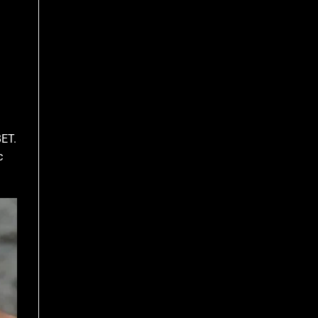
Cao
Thể
Với
Thao
Cơ
–
Hội
5
Thắng
Bộ
Lớn
Môn
Cá
Cược
Đặc
Sắc
Nhất
Tại
BET.
Nhà
c
Cái
i9bet