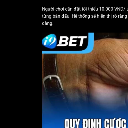
Người chơi cần đặt tối thiểu 10.000 VNĐ/lư
từng bàn đấu. Hệ thống sẽ hiển thị rõ ràng 
dàng.