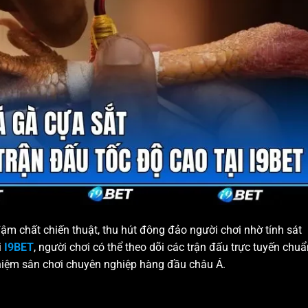
ậm chất chiến thuật, thu hút đông đảo người chơi nhờ tính sát
i
I9BET
, người chơi có thể theo dõi các trận đấu trực tuyến chuẩ
ghiệm sân chơi chuyên nghiệp hàng đầu châu Á.