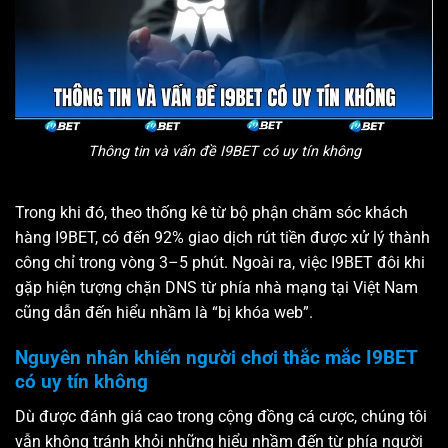
Thông tin và vấn đề I9BET có uy tín không
Trong khi đó, theo thống kê từ bộ phận chăm sóc khách
hàng I9BET, có đến 92% giao dịch rút tiền được xử lý thành
công chỉ trong vòng 3–5 phút. Ngoài ra, việc I9BET đôi khi
gặp hiện tượng chặn DNS từ phía nhà mạng tại Việt Nam
cũng dẫn đến hiểu nhầm là “bị khóa web”.
Nguyên nhân khiến người chơi thắc mắc I9BET
có uy tín không
Dù được đánh giá cao trong cộng đồng cá cược, chúng tôi
vẫn không tránh khỏi những hiểu nhầm đến từ phía người