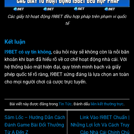
Các giấy tờ hoạt động I9BET đều hợp pháp trên phạm vi quốc
tế
Kết luận
I9BET có uy tín không
, câu hỏi này sẽ không còn là nỗi băn
khoăn khi bạn đã hiểu rõ về cơ chế hoạt động nhà cái. Với
hệ thống bảo mật hiện đại, quy trình minh bạch và giấy
phép quốc tế rõ ràng, I9BET xứng đáng là lựa chọn an toàn
cho mọi người chơi cá cược trực tuyến.
Bài viết này được đăng trong
Tin Tức
. Đánh dấu
liên kết thường trực
.
Sâm Lốc – Hướng Dẫn Cách
Link Vào I9BET Chuẩn |
Đánh Game Bài Đổi Thưởng
Những Lợi Ích Và Cách Truy
Từ A Đến Z
Cập Nhà Cái Chính Chủ