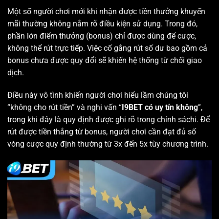
Một số người chơi mới khi nhận được tiền thưởng khuyến
mãi thường không nắm rõ điều kiện sử dụng. Trong đó,
phần lớn điểm thưởng (bonus) chỉ được dùng để cược,
không thể rút trực tiếp. Việc cố gắng rút số dư bao gồm cả
bonus chưa được quy đổi sẽ khiến hệ thống từ chối giao
dịch.
Điều này vô tình khiến người chơi hiểu lầm chúng tôi
“không cho rút tiền” và nghi vấn “
I9BET có uy tín không
”,
trong khi đây là quy định được ghi rõ trong chính sáchi. Để
rút được tiền thắng từ bonus, người chơi cần đạt đủ số
vòng cược quy định thường từ 3x đến 5x tùy chương trình.