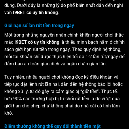
dùng. Dưới đây là những lý do phổ biến nhất dẫn đến nghi
vấn
I9BET có uy tín không
.
Giới hạn số lần rút tiền trong ngày
Một trong những nguyên nhân chính khiến người chơi thắc
mắc
I9BET có uy tín không
là thiếu minh bạch nằm ở chính
sách giới hạn rút tiền trong ngày. Theo quy định hệ thống,
mỗi tài khoản chỉ được thực hiện tối đa 1-2 lần rút/ngày để
đảm bảo an toàn giao dịch và ngăn chặn gian lận.
Tuy nhiên, nhiều người chơi không đọc kỹ điều khoản và
tiếp tục đặt lệnh rút lần hai, dẫn đến hệ thống báo lỗi hoặc
không xử lý, từ đó gây ra cảm giác bị “giữ tiền”. Thực tế,
hơn 90% các trường hợp bị từ chối rút tiền là do vượt quá
giới hạn cho phép chứ không phải do nhà cái cố tình làm
khó.
Điểm thưởng không thể quy đổi thành tiền mặt