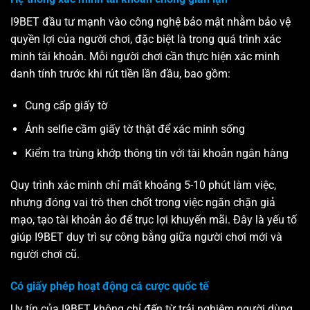
I9BET đầu tư mạnh vào công nghệ bảo mật nhằm bảo vệ
quyền lợi của người chơi, đặc biệt là trong quá trình xác
minh tài khoản. Mỗi người chơi cần thực hiện xác minh
danh tính trước khi rút tiền lần đầu, bao gồm:
Cung cấp giấy tờ
Ảnh selfie cầm giấy tờ thật để xác minh sống
Kiểm tra trùng khớp thông tin với tài khoản ngân hàng
Quy trình xác minh chỉ mất khoảng 5-10 phút làm việc,
nhưng đóng vai trò then chốt trong việc ngăn chặn giả
mạo, tạo tài khoản ảo để trục lợi khuyến mãi. Đây là yếu tố
giúp I9BET duy trì sự công bằng giữa người chơi mới và
người chơi cũ.
Có giấy phép hoạt động cá cược quốc tế
Uy tín của I9BET không chỉ đến từ trải nghiệm người dùng