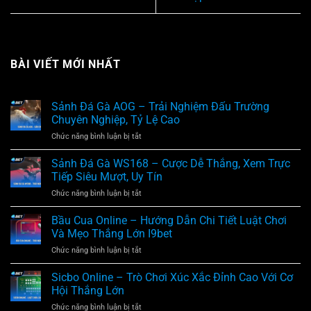
BÀI VIẾT MỚI NHẤT
Sảnh Đá Gà AOG – Trải Nghiệm Đấu Trường
Chuyên Nghiệp, Tỷ Lệ Cao
Chức năng bình luận bị tắt
ở
Sảnh
Đá
Sảnh Đá Gà WS168 – Cược Dễ Thắng, Xem Trực
Gà
Tiếp Siêu Mượt, Uy Tín
AOG
Chức năng bình luận bị tắt
ở
–
Sảnh
Trải
Đá
Bầu Cua Online – Hướng Dẫn Chi Tiết Luật Chơi
Nghiệm
Gà
Đấu
Và Mẹo Thắng Lớn I9bet
WS168
Trường
Chức năng bình luận bị tắt
ở
–
Chuyên
Bầu
Cược
Nghiệp,
Cua
Sicbo Online – Trò Chơi Xúc Xắc Đỉnh Cao Với Cơ
Dễ
Tỷ
Online
Thắng,
Hội Thắng Lớn
Lệ
–
Xem
Cao
Chức năng bình luận bị tắt
ở
Hướng