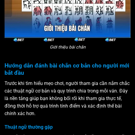
Giới thiệu bài chắn
Hướng dẫn đánh bài chắn cơ bản cho người mới
bắt đầu
Trước khi tìm hiểu mẹo chơi, người tham gia cần nắm chắc
các thuật ngữ cơ bản và quy trình chia trong mỗi ván. Đây
là nền tảng giúp bạn không bối rối khi tham gia thực tế,
đồng thời hỗ trợ quá trình tính điểm và xác định thế bài
chính xác hơn.
Thuật ngữ thường gặp