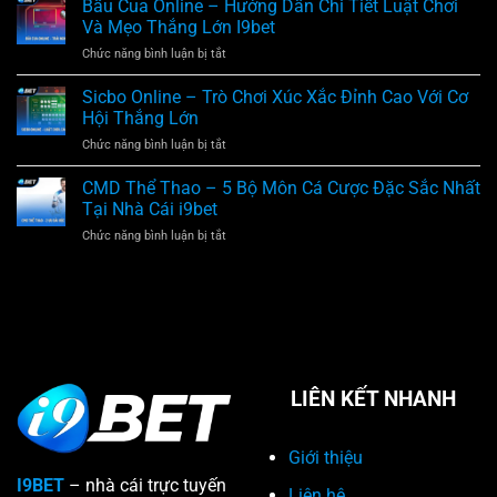
Đá
Bầu Cua Online – Hướng Dẫn Chi Tiết Luật Chơi
Nghiệm
Gà
Đấu
Và Mẹo Thắng Lớn I9bet
WS168
Trường
Chức năng bình luận bị tắt
ở
–
Chuyên
Bầu
Cược
Nghiệp,
Cua
Sicbo Online – Trò Chơi Xúc Xắc Đỉnh Cao Với Cơ
Dễ
Tỷ
Online
Thắng,
Hội Thắng Lớn
Lệ
–
Xem
Cao
Chức năng bình luận bị tắt
ở
Hướng
Trực
Sicbo
Dẫn
Tiếp
Online
CMD Thể Thao – 5 Bộ Môn Cá Cược Đặc Sắc Nhất
Chi
Siêu
–
Tiết
Tại Nhà Cái i9bet
Mượt,
Trò
Luật
Uy
Chức năng bình luận bị tắt
ở
Chơi
Chơi
Tín
CMD
Xúc
Và
Thể
Xắc
Mẹo
Thao
Đỉnh
Thắng
–
Cao
Lớn
5
Với
I9bet
Bộ
Cơ
Môn
Hội
Cá
Thắng
LIÊN KẾT NHANH
Cược
Lớn
Đặc
Sắc
Giới thiệu
Nhất
Tại
I9BET
– nhà cái trực tuyến
Liên hệ