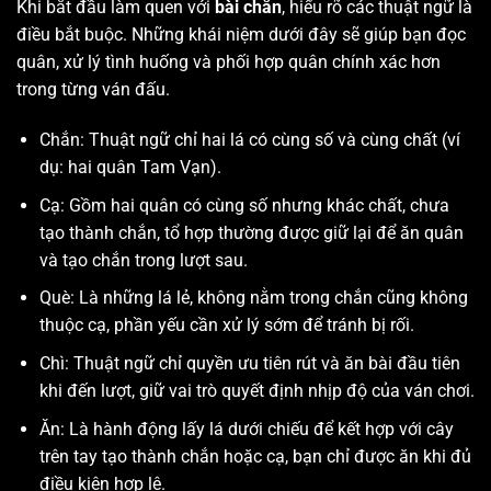
Khi bắt đầu làm quen với
bài chắn
, hiểu rõ các thuật ngữ là
điều bắt buộc. Những khái niệm dưới đây sẽ giúp bạn đọc
quân, xử lý tình huống và phối hợp quân chính xác hơn
trong từng ván đấu.
Chắn: Thuật ngữ chỉ hai lá có cùng số và cùng chất (ví
dụ: hai quân Tam Vạn).
Cạ: Gồm hai quân có cùng số nhưng khác chất, chưa
tạo thành chắn, tổ hợp thường được giữ lại để ăn quân
và tạo chắn trong lượt sau.
Què: Là những lá lẻ, không nằm trong chắn cũng không
thuộc cạ, phần yếu cần xử lý sớm để tránh bị rối.
Chì: Thuật ngữ chỉ quyền ưu tiên rút và ăn bài đầu tiên
khi đến lượt, giữ vai trò quyết định nhịp độ của ván chơi.
Ăn: Là hành động lấy lá dưới chiếu để kết hợp với cây
trên tay tạo thành chắn hoặc cạ, bạn chỉ được ăn khi đủ
điều kiện hợp lệ.