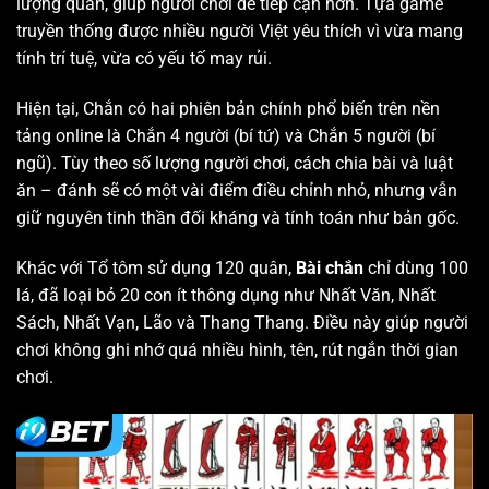
lượng quân, giúp người chơi dễ tiếp cận hơn. Tựa game
truyền thống được nhiều người Việt yêu thích vì vừa mang
tính trí tuệ, vừa có yếu tố may rủi.
Hiện tại, Chắn có hai phiên bản chính phổ biến trên nền
tảng online là Chắn 4 người (bí tứ) và Chắn 5 người (bí
ngũ). Tùy theo số lượng người chơi, cách chia bài và luật
ăn – đánh sẽ có một vài điểm điều chỉnh nhỏ, nhưng vẫn
giữ nguyên tinh thần đối kháng và tính toán như bản gốc.
Khác với Tổ tôm sử dụng 120 quân,
Bài chắn
chỉ dùng 100
lá, đã loại bỏ 20 con ít thông dụng như Nhất Văn, Nhất
Sách, Nhất Vạn, Lão và Thang Thang. Điều này giúp người
chơi không ghi nhớ quá nhiều hình, tên, rút ngắn thời gian
chơi.