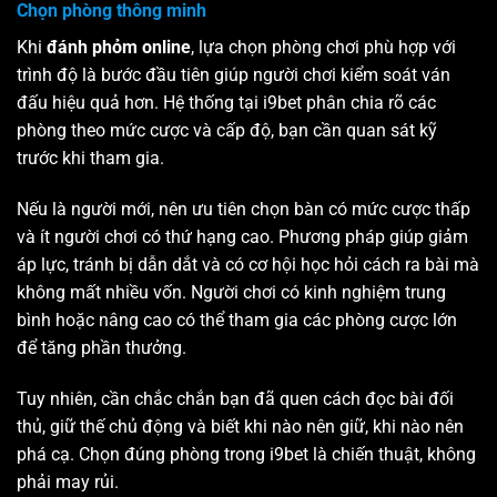
Chọn phòng thông minh
Khi
đánh phỏm online
, lựa chọn phòng chơi phù hợp với
trình độ là bước đầu tiên giúp người chơi kiểm soát ván
đấu hiệu quả hơn. Hệ thống tại i9bet phân chia rõ các
phòng theo mức cược và cấp độ, bạn cần quan sát kỹ
trước khi tham gia.
Nếu là người mới, nên ưu tiên chọn bàn có mức cược thấp
và ít người chơi có thứ hạng cao. Phương pháp giúp giảm
áp lực, tránh bị dẫn dắt và có cơ hội học hỏi cách ra bài mà
không mất nhiều vốn. Người chơi có kinh nghiệm trung
bình hoặc nâng cao có thể tham gia các phòng cược lớn
để tăng phần thưởng.
Tuy nhiên, cần chắc chắn bạn đã quen cách đọc bài đối
thủ, giữ thế chủ động và biết khi nào nên giữ, khi nào nên
phá cạ. Chọn đúng phòng trong i9bet là chiến thuật, không
phải may rủi.