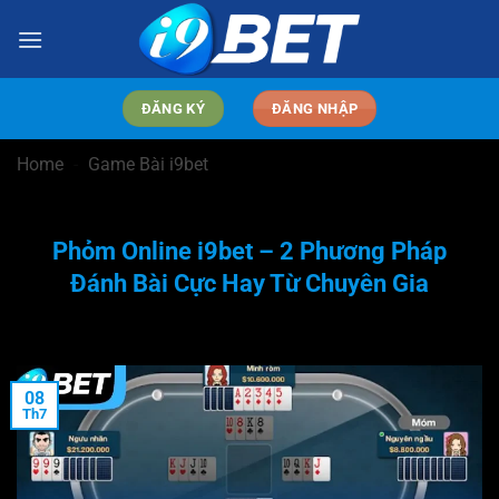
Bỏ
qua
nội
dung
ĐĂNG KÝ
ĐĂNG NHẬP
Home
-
Game Bài i9bet
Phỏm Online i9bet – 2 Phương Pháp
Đánh Bài Cực Hay Từ Chuyên Gia
08
Th7