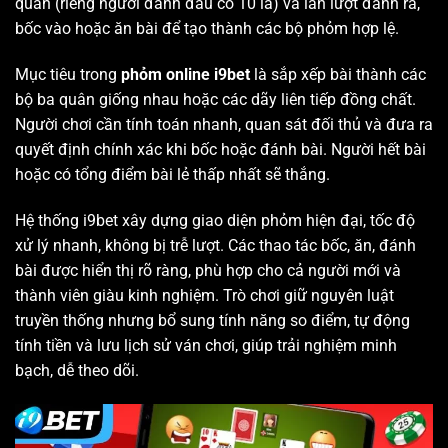
quân (riêng người đánh đầu có 10 lá) và lần lượt đánh ra,
bốc vào hoặc ăn bài để tạo thành các bộ phỏm hợp lệ.
Mục tiêu trong
phỏm online i9bet
là sắp xếp bài thành các
bộ ba quân giống nhau hoặc các dãy liên tiếp đồng chất.
Người chơi cần tính toán nhanh, quan sát đối thủ và đưa ra
quyết định chính xác khi bốc hoặc đánh bài. Người hết bài
hoặc có tổng điểm bài lẻ thấp nhất sẽ thắng.
Hệ thống i9bet xây dựng giao diện phỏm hiện đại, tốc độ
xử lý nhanh, không bị trễ lượt. Các thao tác bốc, ăn, đánh
bài được hiển thị rõ ràng, phù hợp cho cả người mới và
thành viên giàu kinh nghiệm. Trò chơi giữ nguyên luật
truyền thống nhưng bổ sung tính năng so điểm, tự động
tính tiền và lưu lịch sử ván chơi, giúp trải nghiệm minh
bạch, dễ theo dõi.