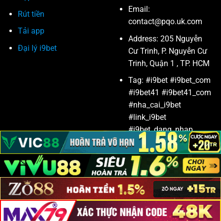
Email:
Rút tiền
contact@pqo.uk.com
Tải app
Address: 205 Nguyễn
Đại lý i9bet
Cư Trinh, P. Nguyễn Cư
Trinh, Quận 1 , TP. HCM
Tag: #i9bet #i9bet_com
#i9bet41 #i9bet41_com
#nha_cai_i9bet
#link_i9bet
#i9bet_dang_nhap
#i9bet_dang_ky
Copyright 2026 ©
pqo.uk.com | Sòng bạc trực tuyến uy tín tại Việt
Nam & châu Á.