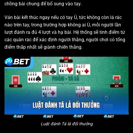
chồng bài chung để bổ sung vào tay.
Ván bài kết thúc ngay nếu có tay Ù, tức không còn lá rác
nào trên tay, trong trường hợp không ai Ù, mỗi người lần
lượt đánh ra đủ 4 lượt và hạ bài. Hệ thống sẽ tính điểm từ
các quân rác để xác định người thắng, người chơi có tổng
điểm thấp nhất sẽ giành chiến thắng.
Luật đánh Tá lả đổi thưởng