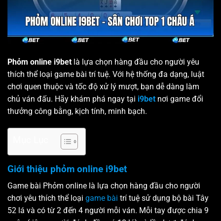
Phỏm online i9bet
là lựa chọn hàng đầu cho người yêu
thích thể loại game bài trí tuệ. Với hệ thống đa dạng, luật
chơi quen thuộc và tốc độ xử lý mượt, bạn dễ dàng làm
chủ ván đấu. Hãy khám phá ngay tại
i9bet
nơi game đổi
thưởng công bằng, kịch tính, minh bạch.
Mục Lục
Giới thiệu phỏm online i9bet
Game bài Phỏm online là lựa chọn hàng đầu cho người
chơi yêu thích thể loại
game bài
trí tuệ sử dụng bộ bài Tây
52 lá và có từ 2 đến 4 người mỗi ván. Mỗi tay được chia 9